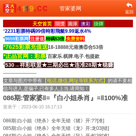
管家婆网
返回
天空首页
開獎
圖庫
澳彩
掛牌
*
2231彩票特碼99倍時彩飛艇9.99返水4%
*
9659彩票网
,
注册送
,
特碼53倍
,
免费资料
*7625彩票充值送
18-18888元港澳⑥合53倍
*正品官网：彩票
.百家乐.棋牌.电子.包提款
530→祥彩联盟★三期必出★连准28期★稳赚
*
──────────
文章与图片中带有
【电话,微信,网址等联系方式】
的请不要相
信与进入,是骗子,已有多人上当,请周知！
086期:管家婆‖≡『白小姐杀肖』≡‖100%准
发表于：2023-06-10 16:17:13
086期:白小姐《绝杀》全年无错《猪》开:??[准]
085期:白小姐《绝杀》全年无错《龙》开:龙03[错]
084期:白小姐《绝杀》全年无错《鼠》开:蛇38[准]