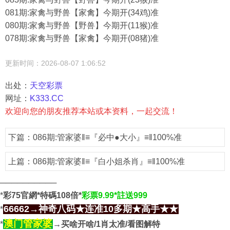
081期:家禽与野兽【家禽】今期开(34鸡)准
080期:家禽与野兽【野兽】今期开(11猴)准
078期:家禽与野兽【家禽】今期开(08猪)准
更新时间：2026-08-07 1:06:52
出处：
天空彩票
网址：
K333.CC
欢迎向您的朋友推荐本站或本资料，一起交流！
下篇：
086期:管家婆‖≡『必中●大小』≡‖100%准
上篇：
086期:管家婆‖≡『白小姐杀肖』≡‖100%准
──────────
*
彩75官網*特碼108倍*
彩票9.99*註送999
66662→神奇八码★连准10多期★高手★★
*
澳门管家婆
*
→买啥开啥/1肖太准/看图解特