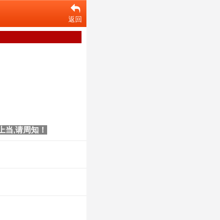
返回
上当,请周知！