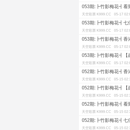
053期:┣竹影梅花┫
天空彩票 K999.CC
05-17 02:
053期:┣竹影梅花┫
天空彩票 K999.CC
05-17 02:
053期:┣竹影梅花┫
天空彩票 K999.CC
05-17 02:
053期:┣竹影梅花┫
天空彩票 K999.CC
05-17 02:
052期:┣竹影梅花┫
天空彩票 K999.CC
05-15 02:
052期:┣竹影梅花┫
天空彩票 K999.CC
05-15 02:
052期:┣竹影梅花┫
天空彩票 K999.CC
05-15 02:
052期:┣竹影梅花┫
天空彩票 K999.CC
05-15 02: