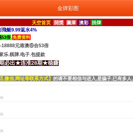
金牌彩图
天空首页
開獎
圖庫
澳彩
掛牌
彩飛艇9.99返水4%
53倍
,
免费资料
8-18888元港澳⑥合53倍
百家乐.棋牌.电子.包提款
三期必出★连准28期★稳赚
话,微信,网址等联系方式】
的请不要相信与进入,是骗子,已有多人
56
56
56