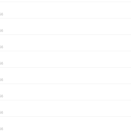
56
56
56
56
56
56
56
56