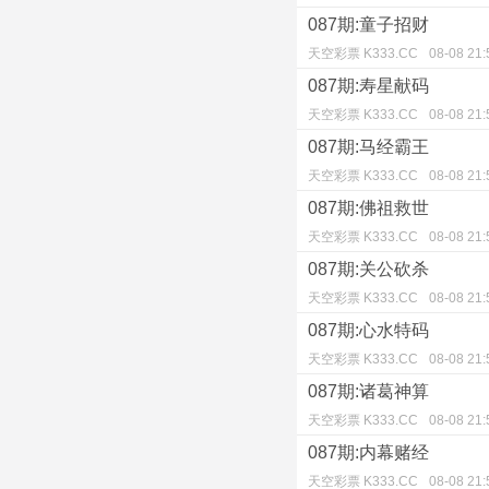
087期:童子招财
天空彩票 K333.CC
08-08 21:
087期:寿星献码
天空彩票 K333.CC
08-08 21:
087期:马经霸王
天空彩票 K333.CC
08-08 21:
087期:佛祖救世
天空彩票 K333.CC
08-08 21:
087期:关公砍杀
天空彩票 K333.CC
08-08 21:
087期:心水特码
天空彩票 K333.CC
08-08 21:
087期:诸葛神算
天空彩票 K333.CC
08-08 21:
087期:内幕赌经
天空彩票 K333.CC
08-08 21: