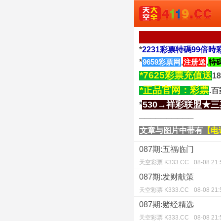
*
2231彩票特碼99倍時
*
9659彩票网
,
注册送
,
特碼
*7625彩票充值送
1
*正品官网：彩票
.
530→祥彩联盟★
*
──────────
文章与图片中带有
【电
087期:五福临门
天空彩票 K333.CC
08-08 21:
087期:发财献策
天空彩票 K333.CC
08-08 21:
087期:赌经精选
天空彩票 K333.CC
08-08 21: