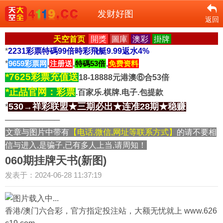
发财好图
返回
天空首页
開獎
圖庫
澳彩
掛牌
*
2231彩票特碼99倍時彩飛艇9.99返水4%
*
9659彩票网
,
注册送
,
特碼53倍
,
免费资料
*7625彩票充值送
18-18888元港澳⑥合53倍
*正品官网：彩票
.百家乐.棋牌.电子.包提款
530→祥彩联盟★三期必出★连准28期★稳赚
*
──────────
文章与图片中带有
【电话,微信,网址等联系方式】
的请不要相
信与进入,是骗子,已有多人上当,请周知！
060期挂牌天书(新图)
发表于：2024-06-28 11:37:19
香港/澳门六合彩，官方指定投注站，大额无忧就上 www.626